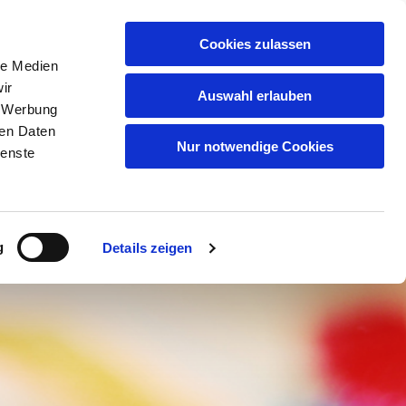
TERMINKALENDER
Cookies zulassen
le Medien
ir
Auswahl erlauben
, Werbung
ren Daten
Nur notwendige Cookies
ienste
g
Details zeigen