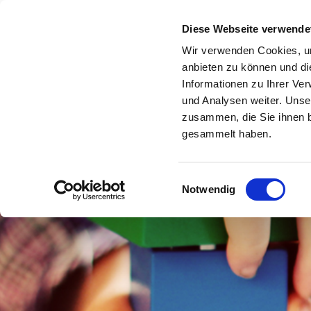
Ev. Kindergarten
Diese Webseite verwende
ALL
Wehdem
Wir verwenden Cookies, um
anbieten zu können und di
Informationen zu Ihrer Ve
HOME
CORONA INFORMATIONEN : EV. KIN
/
und Analysen weiter. Unse
zusammen, die Sie ihnen b
gesammelt haben.
Einwilligungsauswahl
Notwendig